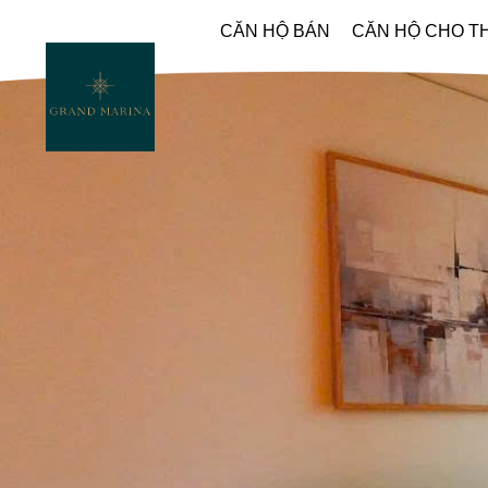
CĂN HỘ BÁN
CĂN HỘ CHO T