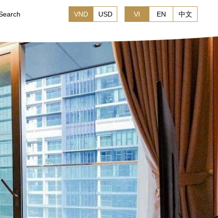
Search
VND
USD
VI
EN
中文