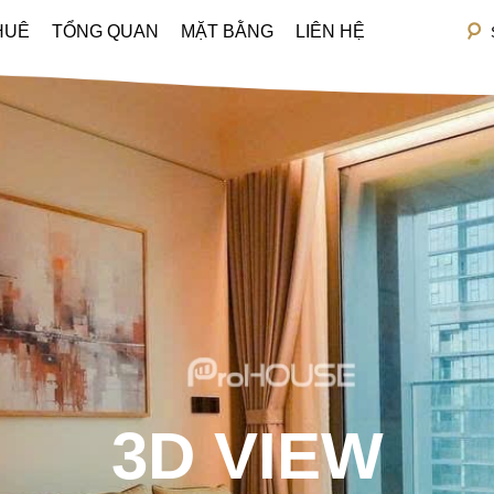
HUÊ
TỔNG QUAN
MẶT BẰNG
LIÊN HỆ
3D VIEW