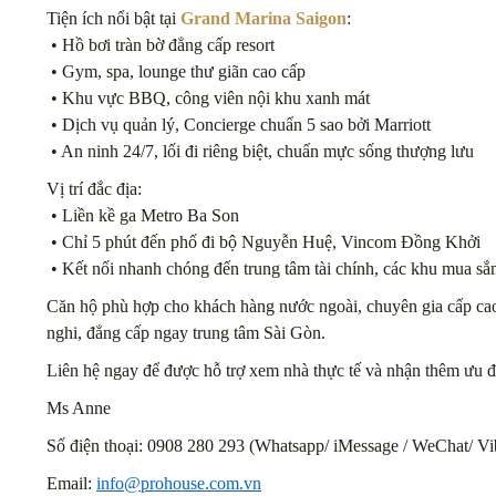
Tiện ích nổi bật tại
Grand Marina Saigon
:
• Hồ bơi tràn bờ đẳng cấp resort
• Gym, spa, lounge thư giãn cao cấp
• Khu vực BBQ, công viên nội khu xanh mát
• Dịch vụ quản lý, Concierge chuẩn 5 sao bởi Marriott
• An ninh 24/7, lối đi riêng biệt, chuẩn mực sống thượng lưu
Vị trí đắc địa:
• Liền kề ga Metro Ba Son
• Chỉ 5 phút đến phố đi bộ Nguyễn Huệ, Vincom Đồng Khởi
• Kết nối nhanh chóng đến trung tâm tài chính, các khu mua sắ
Căn hộ phù hợp cho khách hàng nước ngoài, chuyên gia cấp cao
nghi, đẳng cấp ngay trung tâm Sài Gòn.
Liên hệ ngay để được hỗ trợ xem nhà thực tế và nhận thêm ưu đã
Ms Anne
Số điện thoại: 0908 280 293 (Whatsapp/ iMessage / WeChat/ Vi
Email:
info@prohouse.com.vn