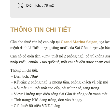
Diện tích: : 78 m2
THÔNG TIN CHI TIẾT
Cần cho thuê căn hộ cao cấp tại
Grand Marina Saigon
, tọa l
mệnh danh là “biểu tượng sống mới” của Sài Gòn, được vận hành 
Căn hộ có diện tích 78m², thiết kế 2 phòng ngủ, bố trí không gia
nhập khẩu, chuẩn 5 sao quốc tế, mỗi chi tiết đều được chăm chú
Thông tin chi tiết:
• Diện tích: 78m²
• Kết cấu: 2 phòng ngủ, 2 phòng tắm, phòng khách và bếp mở
• Nội thất: Full nội thất cao cấp, bài trí tinh tế, sang trọng
• View: Hướng trực diện sông Sài Gòn & công viên xanh mát
• Tình trạng: Nhà đang trống, dọn vào ở ngay
• Giá thuê: 80 triệu VNĐ/tháng